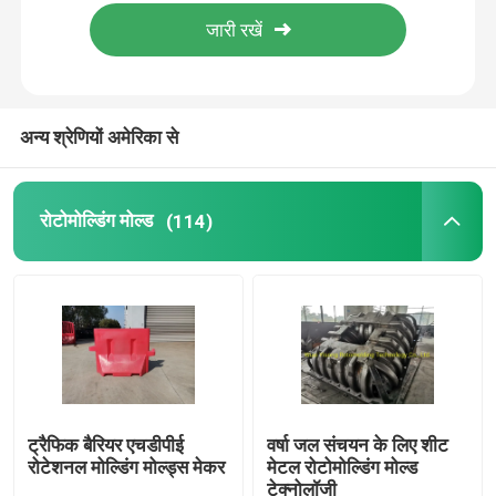
हमारे बारे में
कारखाना भ्रमण
अन्य श्रेणियों अमेरिका से
गुणवत्ता नियंत्रण
रोटोमोल्डिंग मोल्ड
(114)
संपर्क करें
समाचार
एक उद्धरण की विनती करे
ट्रैफिक बैरियर एचडीपीई
वर्षा जल संचयन के लिए शीट
रोटेशनल मोल्डिंग मोल्ड्स मेकर
मेटल रोटोमोल्डिंग मोल्ड
रोटोमोल्डिंग मोल्ड
टेक्नोलॉजी