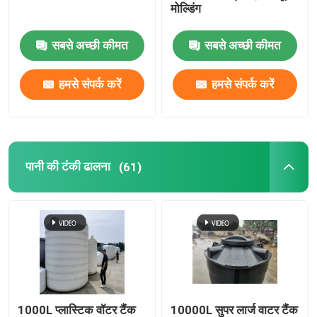
मोल्डिंग
ओवन जंगम शटल मशीन
सबसे अच्छी कीमत
सबसे अच्छी कीमत
हिंडोला घूर्णी मोल्डिंग मशीन
हमसे संपर्क करें
हमसे संपर्क करें
प्लास्टिक रीसाइक्लिंग पेलेटिटिंग मशीन
पानी की टंकी ढालना
(61)
एलडीपीई पुल्वराइज़र
अपशिष्ट प्लास्टिक कोल्हू
अपशिष्ट प्लास्टिक श्रेडर
रोटो ढाला उत्पाद
1000L प्लास्टिक वॉटर टैंक
10000L सुपर लार्ज वाटर टैंक