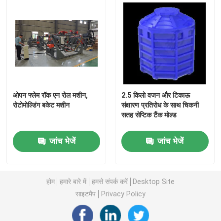
ओवन जंगम शटल मशीन
हिंडोला घूर्णी मोल्डिंग मशीन
प्लास्टिक रीसाइक्लिंग पेलेटिटिंग मशीन
ओपन फ्लेम रॉक एन रोल मशीन,
2.5 किलो वजन और टिकाऊ
रोटोमोल्डिंग बकेट मशीन
संक्षारण प्रतिरोध के साथ चिकनी
सतह सेप्टिक टैंक मोल्ड
एलडीपीई पुल्वराइज़र
जांच भेजें
जांच भेजें
अपशिष्ट प्लास्टिक कोल्हू
अपशिष्ट प्लास्टिक श्रेडर
होम
हमारे बारे में
हमसे संपर्क करें
Desktop Site
साइटमैप
Privacy Policy
रोटो ढाला उत्पाद