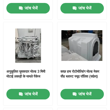
जांच भेजें
जांच भेजें
सेप्टिक टैंक मोल्ड
पानी की टंकी ढालना
एल्यूमीनियम घूर्णी नए नए साँचे
ठोस बिलेट एल्यूमीनियम
अनुकूलित घुमावदार मोल्ड 3 मिमी
काफ़ हच रोटोमोल्डिंग मोल्ड मेकर
फ्लेम रॉक एंड रोल मशीन खोलें
मोटाई लकड़ी के मामले पैकेज
सैंड ब्लास्ट स्मूद पॉलिश (सफ़ेद)
रॉक एंड रोल रोटोमोल्डिंग मशीन
जांच भेजें
जांच भेजें
शटल रोटोमोल्डिंग मशीन